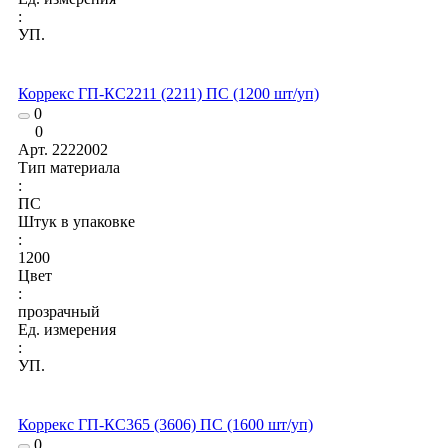
:
УП.
Коррекс ГП-КС2211 (2211) ПС (1200 шт/уп)
0
0
Арт.
2222002
Тип материала
:
ПС
Штук в упаковке
:
1200
Цвет
:
прозрачный
Ед. измерения
:
УП.
Коррекс ГП-КС365 (3606) ПС (1600 шт/уп)
0