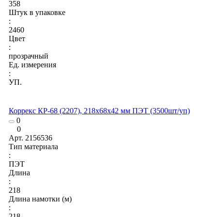
358
Штук в упаковке
:
2460
Цвет
:
прозрачный
Ед. измерения
:
УП.
Коррекс КР-68 (2207), 218x68x42 мм ПЭТ (3500шт/уп)
0
0
Арт.
2156536
Тип материала
:
ПЭТ
Длина
:
218
Длина намотки (м)
:
218