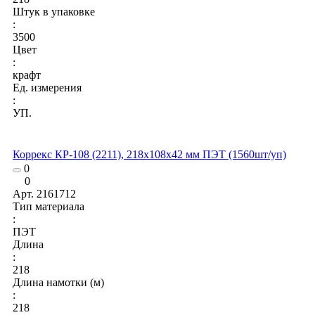
Штук в упаковке
:
3500
Цвет
:
крафт
Ед. измерения
:
УП.
Коррекс КР-108 (2211), 218x108x42 мм ПЭТ (1560шт/уп)
0
0
Арт.
2161712
Тип материала
:
ПЭТ
Длина
:
218
Длина намотки (м)
:
218