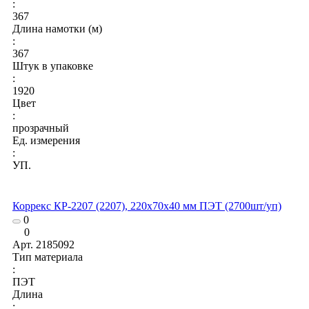
:
367
Длина намотки (м)
:
367
Штук в упаковке
:
1920
Цвет
:
прозрачный
Ед. измерения
:
УП.
Коррекс КР-2207 (2207), 220x70x40 мм ПЭТ (2700шт/уп)
0
0
Арт.
2185092
Тип материала
:
ПЭТ
Длина
: