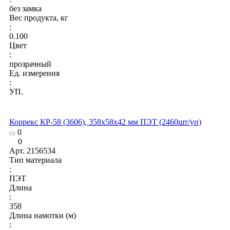
без замка
Вес продукта, кг
:
0.100
Цвет
:
прозрачный
Ед. измерения
:
УП.
Коррекс КР-58 (3606), 358x58x42 мм ПЭТ (2460шт/уп)
0
0
Арт.
2156534
Тип материала
:
ПЭТ
Длина
:
358
Длина намотки (м)
: