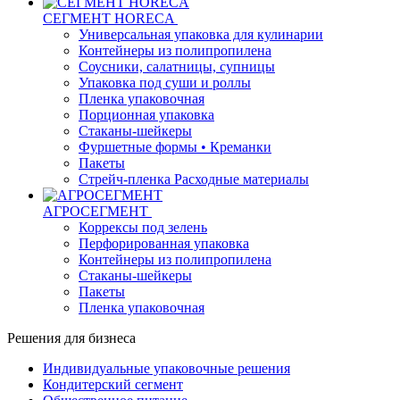
СЕГМЕНТ HORECA
Универсальная упаковка для кулинарии
Контейнеры из полипропилена
Соусники, салатницы, супницы
Упаковка под суши и роллы
Пленка упаковочная
Порционная упаковка
Стаканы-шейкеры
Фуршетные формы • Креманки
Пакеты
Стрейч-пленка Расходные материалы
АГРОСЕГМЕНТ
Коррексы под зелень
Перфорированная упаковка
Контейнеры из полипропилена
Стаканы-шейкеры
Пакеты
Пленка упаковочная
Решения для бизнеса
Индивидуальные упаковочные решения
Кондитерский сегмент