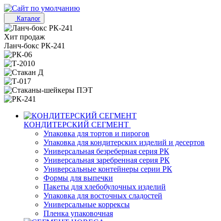
Каталог
Хит продаж
Ланч-бокс РК-241
КОНДИТЕРСКИЙ СЕГМЕНТ
Упаковка для тортов и пирогов
Упаковка для кондитерских изделий и десертов
Универсальная безреберная серия РК
Универсальная заребренная серия РК
Универсальные контейнеры серии РК
Формы для выпечки
Пакеты для хлебобулочных изделий
Упаковка для восточных сладостей
Универсальные коррексы
Пленка упаковочная