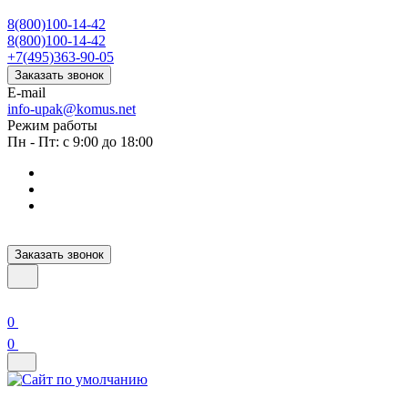
8(800)100-14-42
8(800)100-14-42
+7(495)363-90-05
Заказать звонок
E-mail
info-upak@komus.net
Режим работы
Пн - Пт: с 9:00 до 18:00
Заказать звонок
0
0