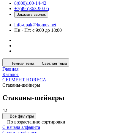
8(800)100-14-42
+7(495)363-90-05
Заказать звонок
info-upak@komus.net
Пн - Пт: с 9:00 до 18:00
Темная тема
Светлая тема
Главная
Каталог
СЕГМЕНТ HORECA
Стаканы-шейкеры
Стаканы-шейкеры
42
Все фильтры
По возрастанию сортировки
С начала алфавита
С конца алфавита