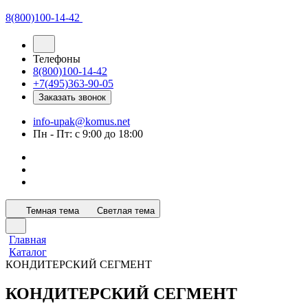
8(800)100-14-42
Телефоны
8(800)100-14-42
+7(495)363-90-05
Заказать звонок
info-upak@komus.net
Пн - Пт: с 9:00 до 18:00
Темная тема
Светлая тема
Главная
Каталог
КОНДИТЕРСКИЙ СЕГМЕНТ
Упаковка для тортов и пирогов
Упаковка для кондитерских изделий и десертов
Универсальная безреберная серия РК
Универсальная заребренная серия РК
Универсальные контейнеры серии РК
Формы для выпечки
Пакеты для хлебобулочных изделий
Упаковка для восточных сладостей
Универсальные коррексы
Пленка упаковочная
КОНДИТЕРСКИЙ СЕГМЕНТ
316 товаров
66 товаров
7 товаров
7 товаров
153 товара
40 товаров
13 товаров
25 товаров
5 товаров
6 товаров