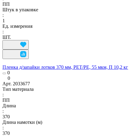
ПП
Штук в упаковке
:
1
Ед. измерения
:
ШТ.
Пленка д/запайки лотков 370 мм, РЕТ/РЕ, 55 мкм, П 10,2 кг
0
0
Арт.
2033677
Тип материала
:
ПП
Длина
:
370
Длина намотки (м)
:
370