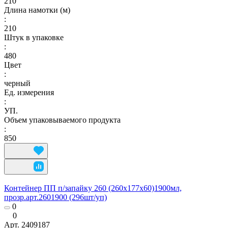
210
Длина намотки (м)
:
210
Штук в упаковке
:
480
Цвет
:
черный
Ед. измерения
:
УП.
Объем упаковываемого продукта
:
850
Контейнер ПП п/запайку 260 (260х177х60)1900мл,
прозр.арт.2601900 (296шт/уп)
0
0
Арт.
2409187