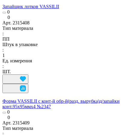
Запайщик лотков VASSILII
0
0
Арт.
2315408
Тип материала
:
ПП
Штук в упаковке
:
1
Ед. измерения
:
ШТ.
Форма VASSILII с конт-й обр-й(разд. вырубка)д/запайки
конт.95х95ммx4 №2347
0
0
Арт.
2315409
Тип материала
: