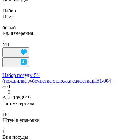
:
Набор
Цвет
:
белый
Ед. измерения
:
УП.
Набор посуды 5/1
(нож,вилка,зубочистка,ст.ложка,салфетка)Н51-004
0
0
Арт.
1953919
Тип материала
:
ПС
Штук в упаковке
:
1
Вид посуды