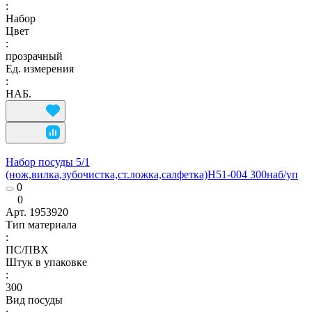
:
Набор
Цвет
:
прозрачный
Ед. измерения
:
НАБ.
Набор посуды 5/1
(нож,вилка,зубочистка,ст.ложка,салфетка)Н51-004 300наб/уп
0
0
Арт.
1953920
Тип материала
:
ПС/ПВХ
Штук в упаковке
:
300
Вид посуды