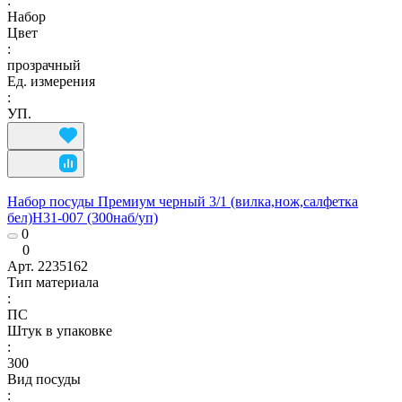
:
Набор
Цвет
:
прозрачный
Ед. измерения
:
УП.
Набор посуды Премиум черный 3/1 (вилка,нож,салфетка
бел)Н31-007 (300наб/уп)
0
0
Арт.
2235162
Тип материала
:
ПС
Штук в упаковке
:
300
Вид посуды
: