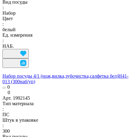
Вид посуды
:
Набор
Цвет
:
белый
Ед. измерения
:
НАБ.
Набор посуды 4/1 (нож,вилка,зубочистка,салфетка бел)Н41-
013 (300наб/уп)
0
0
Арт.
1992145
Тип материала
:
ПС
Штук в упаковке
:
300
Вид посуды