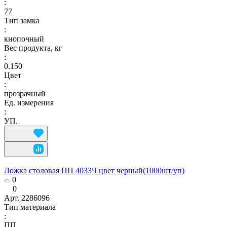
:
77
Тип замка
:
кнопочный
Вес продукта, кг
:
0.150
Цвет
:
прозрачный
Ед. измерения
:
УП.
Ложка столовая ПП 4033Ч цвет черный(1000шт/уп)
0
0
Арт.
2286096
Тип материала
:
ПП