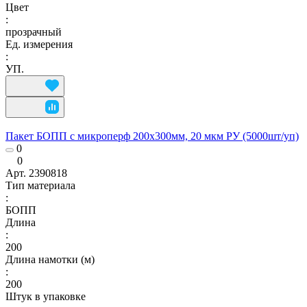
Цвет
:
прозрачный
Ед. измерения
:
УП.
Пакет БОПП с микроперф 200x300мм, 20 мкм РУ (5000шт/уп)
0
0
Арт.
2390818
Тип материала
:
БОПП
Длина
:
200
Длина намотки (м)
:
200
Штук в упаковке