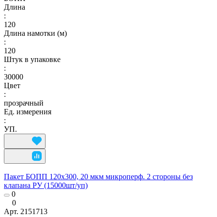
Длина
:
120
Длина намотки (м)
:
120
Штук в упаковке
:
30000
Цвет
:
прозрачный
Ед. измерения
:
УП.
Пакет БОПП 120x300, 20 мкм микроперф. 2 стороны без
клапана РУ (15000шт/уп)
0
0
Арт.
2151713