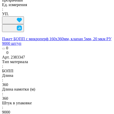
прозрачный
Ед. измерения
:
УП.
Пакет БОПП с микроперф 160x360мм, клапан 5мм, 20 мкм РУ
9000 шт/уп
0
0
Арт.
2383347
Тип материала
:
БОПП
Длина
:
360
Длина намотки (м)
:
360
Штук в упаковке
:
9000