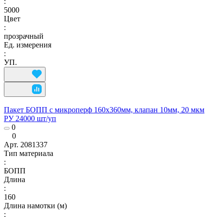
:
5000
Цвет
:
прозрачный
Ед. измерения
:
УП.
Пакет БОПП с микроперф 160x360мм, клапан 10мм, 20 мкм
РУ 24000 шт/уп
0
0
Арт.
2081337
Тип материала
:
БОПП
Длина
:
160
Длина намотки (м)
: