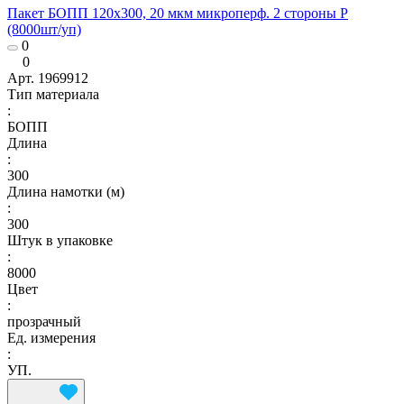
Пакет БОПП 120x300, 20 мкм микроперф. 2 стороны Р
(8000шт/уп)
0
0
Арт.
1969912
Тип материала
:
БОПП
Длина
:
300
Длина намотки (м)
:
300
Штук в упаковке
:
8000
Цвет
:
прозрачный
Ед. измерения
:
УП.