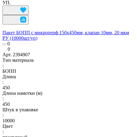
УП.
Пакет БОПП с микроперф 150x450мм, клапан 10мм, 20 мкм
РУ (10000шт/уп)
0
0
Арт.
2394907
Тип материала
:
БОПП
Длина
:
450
Длина намотки (м)
:
450
Штук в упаковке
:
10000
Цвет
: