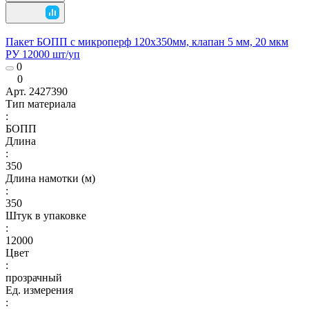
Пакет БОПП с микроперф 120x350мм, клапан 5 мм, 20 мкм
РУ 12000 шт/уп
0
0
Арт.
2427390
Тип материала
:
БОПП
Длина
:
350
Длина намотки (м)
:
350
Штук в упаковке
:
12000
Цвет
:
прозрачный
Ед. измерения
: