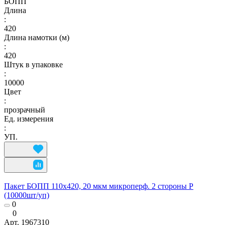
БОПП
Длина
:
420
Длина намотки (м)
:
420
Штук в упаковке
:
10000
Цвет
:
прозрачный
Ед. измерения
:
УП.
Пакет БОПП 110x420, 20 мкм микроперф. 2 стороны Р
(10000шт/уп)
0
0
Арт.
1967310