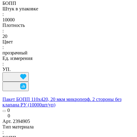
БОПП
Штук в упаковке
:
10000
Плотность
:
20
Цвет
:
прозрачный
Ед. измерения
:
УП.
Пакет БОПП 110x420, 20 мкм микроперф. 2 стороны без
клапана РУ (10000шт/уп)
0
0
Арт.
2394905
Тип материала
: