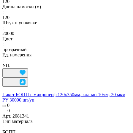
120
Длина намотки (м)
:
120
Штук в упаковке
:
20000
Цвет
:
прозрачный
Ед. измерения
:
УП.
Пакет БОПП с микроперф 120x350мм, клапан 10мм, 20 мкм
РУ 30000 шт/уп
0
0
Арт.
2081341
Тип материала
:
БОПП