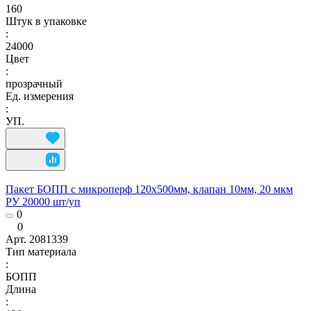
160
Штук в упаковке
:
24000
Цвет
:
прозрачный
Ед. измерения
:
УП.
Пакет БОПП с микроперф 120x500мм, клапан 10мм, 20 мкм
РУ 20000 шт/уп
0
0
Арт.
2081339
Тип материала
:
БОПП
Длина
: