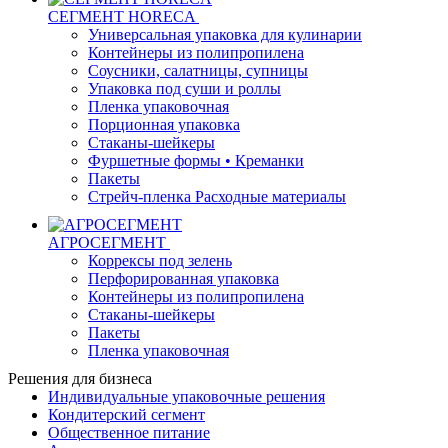
СЕГМЕНТ HORECA
Универсальная упаковка для кулинарии
Контейнеры из полипропилена
Соусники, салатницы, супницы
Упаковка под суши и роллы
Пленка упаковочная
Порционная упаковка
Стаканы-шейкеры
Фуршетные формы • Креманки
Пакеты
Стрейч-пленка Расходные материалы
АГРОСЕГМЕНТ
Коррексы под зелень
Перфорированная упаковка
Контейнеры из полипропилена
Стаканы-шейкеры
Пакеты
Пленка упаковочная
Решения для бизнеса
Индивидуальные упаковочные решения
Кондитерский сегмент
Общественное питание