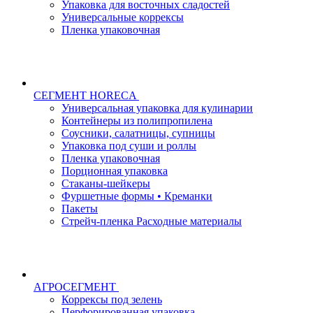
Упаковка для восточных сладостей
Универсальные коррексы
Пленка упаковочная
СЕГМЕНТ HORECA
Универсальная упаковка для кулинарии
Контейнеры из полипропилена
Соусники, салатницы, супницы
Упаковка под суши и роллы
Пленка упаковочная
Порционная упаковка
Стаканы-шейкеры
Фуршетные формы • Креманки
Пакеты
Стрейч-пленка Расходные материалы
АГРОСЕГМЕНТ
Коррексы под зелень
Перфорированная упаковка