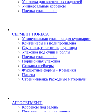
Упаковка для восточных сладостей
Универсальные коррексы
Пленка упаковочная
СЕГМЕНТ HORECA
Универсальная упаковка для кулинарии
Контейнеры из полипропилена
Соусники, салатницы, супницы
Упаковка под суши и роллы
Пленка упаковочная
Порционная упаковка
Стаканы-шейкеры
Фуршетные формы • Креманки
Пакеты
Стрейч-пленка Расходные материалы
АГРОСЕГМЕНТ
Коррексы под зелень
Перфорированная упаковка