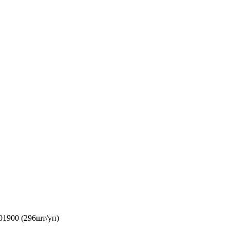
01900 (296шт/уп)