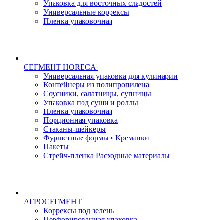
Упаковка для восточных сладостей
Универсальные коррексы
Пленка упаковочная
СЕГМЕНТ HORECA
Универсальная упаковка для кулинарии
Контейнеры из полипропилена
Соусники, салатницы, супницы
Упаковка под суши и роллы
Пленка упаковочная
Порционная упаковка
Стаканы-шейкеры
Фуршетные формы • Креманки
Пакеты
Стрейч-пленка Расходные материалы
АГРОСЕГМЕНТ
Коррексы под зелень
Перфорированная упаковка