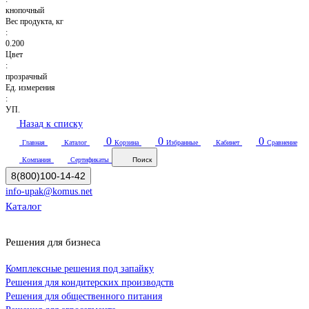
кнопочный
Вес продукта, кг
:
0.200
Цвет
:
прозрачный
Ед. измерения
:
УП.
Назад к списку
0
0
0
Главная
Каталог
Корзина
Избранные
Кабинет
Сравнение
Компания
Сертификаты
Поиск
8(800)100-14-42
info-upak@komus.net
Каталог
Решения для бизнеса
Комплексные решения под запайку
Решения для кондитерских производств
Решения для общественного питания