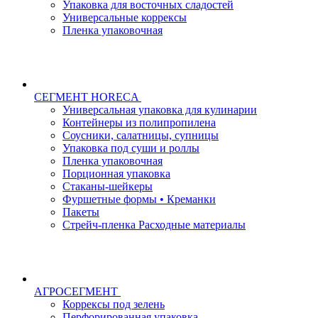
Упаковка для восточных сладостей
Универсальные коррексы
Пленка упаковочная
СЕГМЕНТ HORECA
Универсальная упаковка для кулинарии
Контейнеры из полипропилена
Соусники, салатницы, супницы
Упаковка под суши и роллы
Пленка упаковочная
Порционная упаковка
Стаканы-шейкеры
Фуршетные формы • Креманки
Пакеты
Стрейч-пленка Расходные материалы
АГРОСЕГМЕНТ
Коррексы под зелень
Перфорированная упаковка