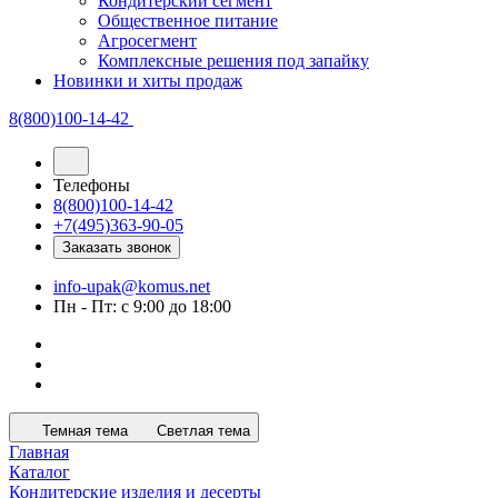
Кондитерский сегмент
Общественное питание
Агросегмент
Комплексные решения под запайку
Новинки и хиты продаж
8(800)100-14-42
Телефоны
8(800)100-14-42
+7(495)363-90-05
Заказать звонок
info-upak@komus.net
Пн - Пт: с 9:00 до 18:00
Темная тема
Светлая тема
Главная
Каталог
Кондитерские изделия и десерты