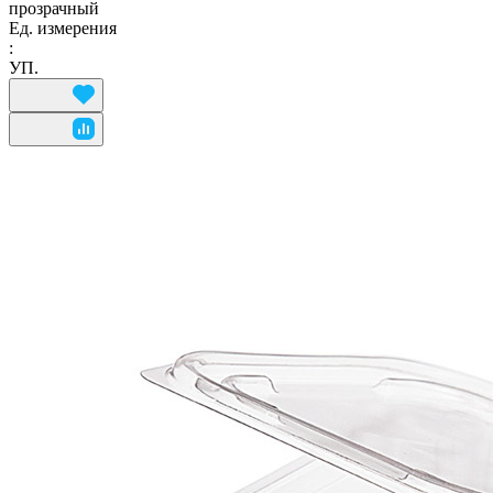
прозрачный
Ед. измерения
:
УП.