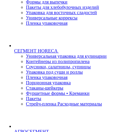
Формы для выпечки
Пакеты для хлебобулочных изделий
Упаковка для восточных сладостей
Универсальные коррексы
Пленка упаковочная
СЕГМЕНТ HORECA
Универсальная упаковка для кулинарии
Контейнеры из полипропилена
Соусники, салатницы, супницы
Упаковка под суши и роллы
Пленка упаковочная
Порционная упаковка
Стаканы-шейкеры
Фуршетные формы • Креманки
Пакеты
Стрейч-пленка Расходные материалы
АГРОСЕГМЕНТ