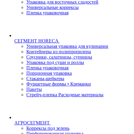
Упаковка для восточных сладостей
Универсальные коррексы
Пленка упаковочная
СЕГМЕНТ HORECA
Универсальная упаковка для кулинарии
Контейнеры из полипропилена
Соусники, салатницы, супницы
Упаковка под суши и роллы
Пленка упаковочная
Порционная упаковка
Стаканы-шейкеры
Фуршетные формы • Креманки
Пакеты
Стрейч-пленка Расходные материалы
АГРОСЕГМЕНТ
Коррексы под зелень
Перфорированная упаковка