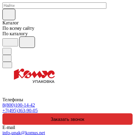
Каталог
По всему сайту
По каталогу
Телефоны
8(800)100-14-42
+7(495)363-90-05
Заказать звонок
E-mail
info-upak@komus.net