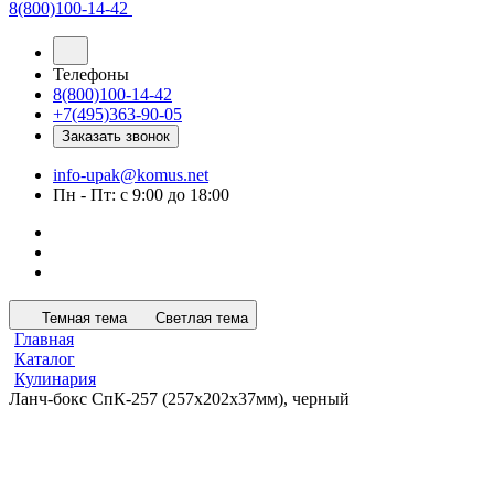
8(800)100-14-42
Телефоны
8(800)100-14-42
+7(495)363-90-05
Заказать звонок
info-upak@komus.net
Пн - Пт: с 9:00 до 18:00
Темная тема
Светлая тема
Главная
Каталог
Кулинария
Ланч-бокс СпК-257 (257х202х37мм), черный