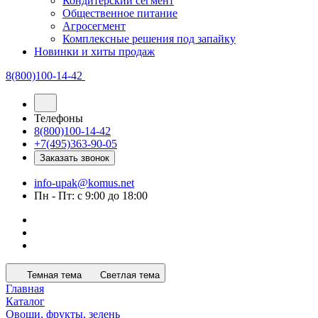
Кондитерский сегмент
Общественное питание
Агросегмент
Комплексные решения под запайку
Новинки и хиты продаж
8(800)100-14-42
Телефоны
8(800)100-14-42
+7(495)363-90-05
Заказать звонок
info-upak@komus.net
Пн - Пт: с 9:00 до 18:00
Темная тема
Светлая тема
Главная
Каталог
Овощи, фрукты, зелень