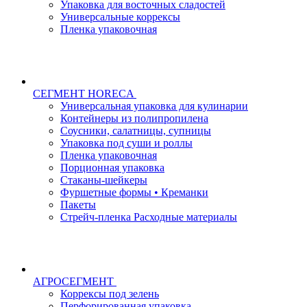
Упаковка для восточных сладостей
Универсальные коррексы
Пленка упаковочная
СЕГМЕНТ HORECA
Универсальная упаковка для кулинарии
Контейнеры из полипропилена
Соусники, салатницы, супницы
Упаковка под суши и роллы
Пленка упаковочная
Порционная упаковка
Стаканы-шейкеры
Фуршетные формы • Креманки
Пакеты
Стрейч-пленка Расходные материалы
АГРОСЕГМЕНТ
Коррексы под зелень
Перфорированная упаковка