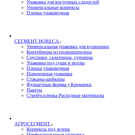
Упаковка для восточных сладостей
Универсальные коррексы
Пленка упаковочная
СЕГМЕНТ HORECA
Универсальная упаковка для кулинарии
Контейнеры из полипропилена
Соусники, салатницы, супницы
Упаковка под суши и роллы
Пленка упаковочная
Порционная упаковка
Стаканы-шейкеры
Фуршетные формы • Креманки
Пакеты
Стрейч-пленка Расходные материалы
АГРОСЕГМЕНТ
Коррексы под зелень
Перфорированная упаковка