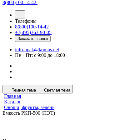
8(800)100-14-42
Телефоны
8(800)100-14-42
+7(495)363-90-05
Заказать звонок
info-upak@komus.net
Пн - Пт: с 9:00 до 18:00
Темная тема
Светлая тема
Главная
Каталог
Овощи, фрукты, зелень
Емкость РКП-500 (ПЭТ)