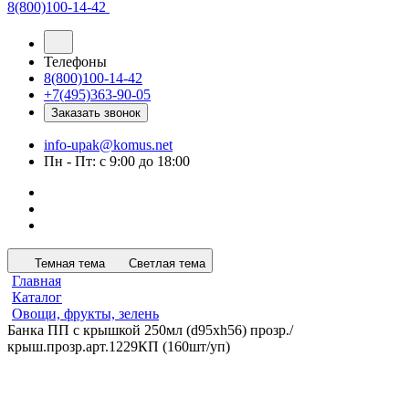
8(800)100-14-42
Телефоны
8(800)100-14-42
+7(495)363-90-05
Заказать звонок
info-upak@komus.net
Пн - Пт: с 9:00 до 18:00
Темная тема
Светлая тема
Главная
Каталог
Овощи, фрукты, зелень
Банка ПП с крышкой 250мл (d95xh56) прозр./
крыш.прозр.арт.1229КП (160шт/уп)