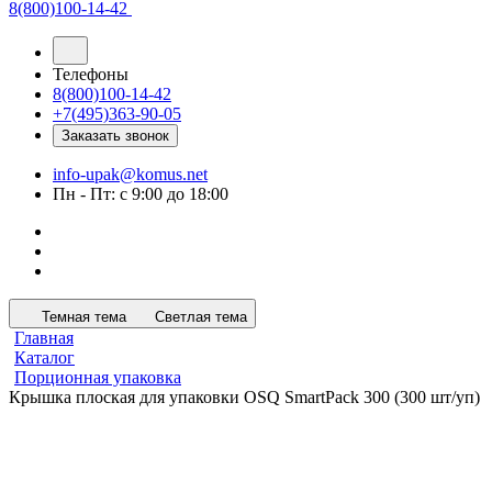
8(800)100-14-42
Телефоны
8(800)100-14-42
+7(495)363-90-05
Заказать звонок
info-upak@komus.net
Пн - Пт: с 9:00 до 18:00
Темная тема
Светлая тема
Главная
Каталог
Порционная упаковка
Крышка плоская для упаковки OSQ SmartPack 300 (300 шт/уп)