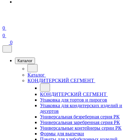
0
0
0
Каталог
Каталог
КОНДИТЕРСКИЙ СЕГМЕНТ
КОНДИТЕРСКИЙ СЕГМЕНТ
Упаковка для тортов и пирогов
Упаковка для кондитерских изделий и
десертов
Универсальная безреберная серия РК
Универсальная заребренная серия РК
Универсальные контейнеры серии РК
Формы для выпечки
Пакеты для хлебобулочных изделий