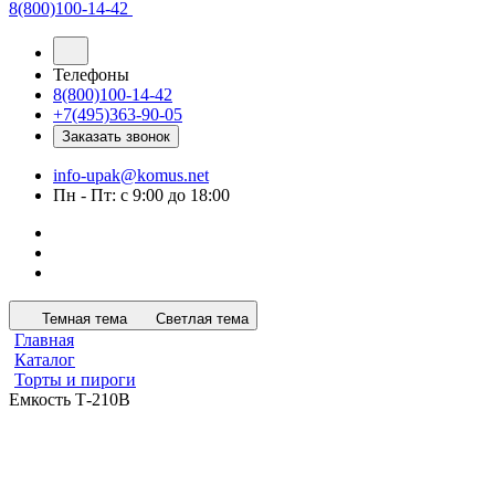
8(800)100-14-42
Телефоны
8(800)100-14-42
+7(495)363-90-05
Заказать звонок
info-upak@komus.net
Пн - Пт: с 9:00 до 18:00
Темная тема
Светлая тема
Главная
Каталог
Торты и пироги
Емкость Т-210В