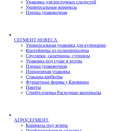
Упаковка для восточных сладостей
Универсальные коррексы
Пленка упаковочная
СЕГМЕНТ HORECA
Универсальная упаковка для кулинарии
Контейнеры из полипропилена
Соусники, салатницы, супницы
Упаковка под суши и роллы
Пленка упаковочная
Порционная упаковка
Стаканы-шейкеры
Фуршетные формы • Креманки
Пакеты
Стрейч-пленка Расходные материалы
АГРОСЕГМЕНТ
Коррексы под зелень
Перфорированная упаковка