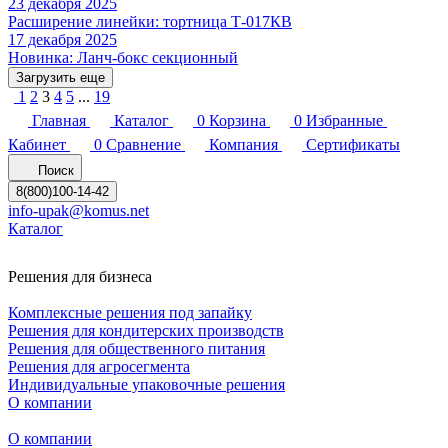
23 декабря 2025
Расширение линейки: тортница Т-017КВ
17 декабря 2025
Новинка: Ланч-бокс секционный
Загрузить еще
1
2
3
4
5
...
19
Главная
Каталог
0
Корзина
0
Избранные
Кабинет
0
Сравнение
Компания
Сертификаты
Поиск
8(800)100-14-42
info-upak@komus.net
Каталог
Решения для бизнеса
Комплексные решения под запайку
Решения для кондитерских производств
Решения для общественного питания
Решения для агросегмента
Индивидуальные упаковочные решения
О компании
О компании