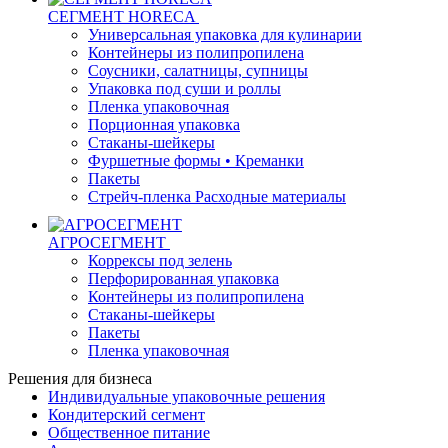
СЕГМЕНТ HORECA
Универсальная упаковка для кулинарии
Контейнеры из полипропилена
Соусники, салатницы, супницы
Упаковка под суши и роллы
Пленка упаковочная
Порционная упаковка
Стаканы-шейкеры
Фуршетные формы • Креманки
Пакеты
Стрейч-пленка Расходные материалы
АГРОСЕГМЕНТ
Коррексы под зелень
Перфорированная упаковка
Контейнеры из полипропилена
Стаканы-шейкеры
Пакеты
Пленка упаковочная
Решения для бизнеса
Индивидуальные упаковочные решения
Кондитерский сегмент
Общественное питание