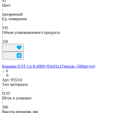
93
Цвет
:
прозрачный
Ед. измерения
:
УП.
Объем упаковываемого продукта
:
250
Крышка ПЭТ Сп К-0909 (93x93x15)прозр. (500шт/уп)
0
0
Арт.
955331
Тип материала
:
ПЭТ
Штук в упаковке
:
500
Высота внешняя, мм