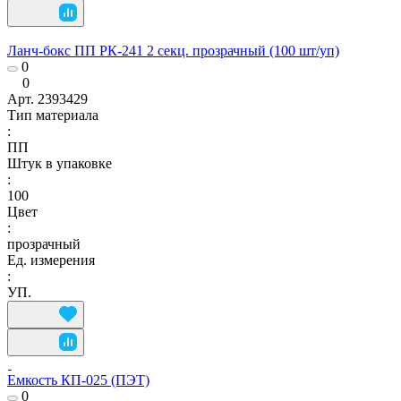
Ланч-бокс ПП РК-241 2 секц. прозрачный (100 шт/уп)
0
0
Арт.
2393429
Тип материала
:
ПП
Штук в упаковке
:
100
Цвет
:
прозрачный
Ед. измерения
:
УП.
Емкость КП-025 (ПЭТ)
0